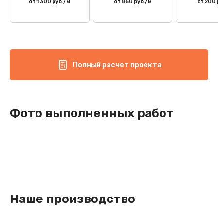
от 1 300 руб./м
от 850 руб./м
от 200 
Полный расчет проекта
Фото выполненных работ
Наше производство