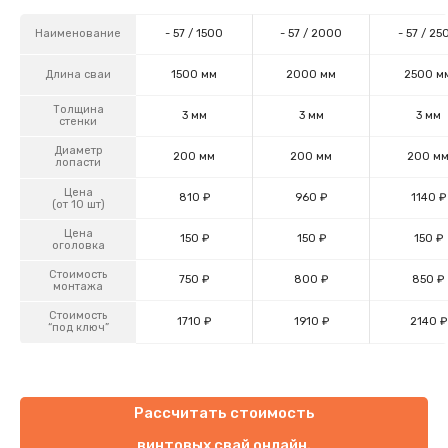
Наименование
- 57 / 1500
- 57 / 2000
- 57 / 25
Длина сваи
1500 мм
2000 мм
2500 м
Толщина
3 мм
3 мм
3 мм
стенки
Диаметр
200 мм
200 мм
200 м
лопасти
Цена
810 ₽
960 ₽
1140 ₽
(от 10 шт)
Цена
150 ₽
150 ₽
150 ₽
оголовка
Стоимость
750 ₽
800 ₽
850 ₽
монтажа
Стоимость
1710 ₽
1910 ₽
2140 ₽
“под ключ”
Рассчитать стоимость
винтовых свай онлайн.