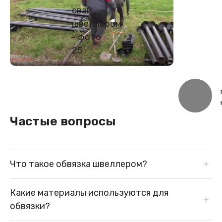
Частые вопросы
Что такое обвязка швеллером?
Обвязка швеллером представляет собой конструкцию,
Какие материалы используются для
которая соединяет винтовые сваи между собой и
обвязки?
служит для передачи нагрузок от фундамента к сваям.