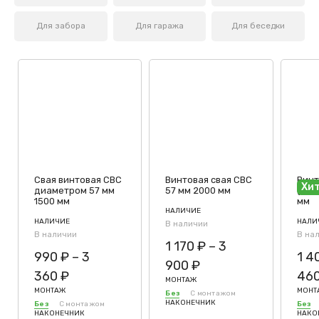
Для забора
Для гаража
Для беседки
Свая винтовая СВС
Винтовая свая СВС
Винт
Хи
диаметром 57 мм
57 мм 2000 мм
(СВС
1500 мм
мм
НАЛИЧИЕ
НАЛИЧИЕ
НАЛИ
В наличии
В наличии
В на
1 170
₽
–
3
990
₽
–
3
1 4
900
₽
360
₽
46
МОНТАЖ
МОНТАЖ
МОНТ
Без
С монтажом
НАКОНЕЧНИК
Без
С монтажом
Без
НАКОНЕЧНИК
НАКО