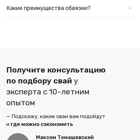
Для обвязки свай чаще всего используются
Какие преимущества обвязки?
горячекатаные швеллеры из углеродистой стали.
Обвязка обеспечивает прочность основания
фундамента и устойчивое соединение свай, улучшает
распределение нагрузок и обеспечивает усиление всей
конструкции.
Получите консультацию
по подбору свай
у
эксперта
с 10-летним
опытом
— Подскажу, какие сваи вам подойдут
и
где можно сэкономить
Максим Томашевский