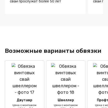
сваи прослужат более 50 лет
сваи пр
Возможные варианты обвязки
Двутавр
Швеллер
Профт
Цена с монтажом
Цена с монтажом
Цена с м