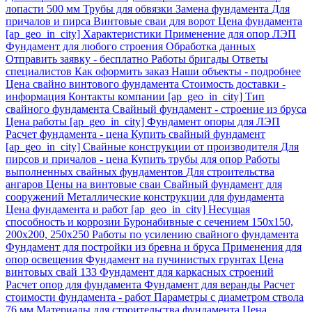
записей
лопасти 500 мм
Трубы для обвязки
Замена фундамента
Для
причалов и пирса
Винтовые сваи для ворот
Цена фундамента
[ap_geo_in_city]
Характеристики
Применение для опор ЛЭП
Фундамент для любого строения
Обработка данных
Отправить заявку - бесплатно
Работы бригады
Ответы
специалистов
Как оформить заказ
Наши объекты - подробнее
Цена свайно винтового фундамента
Стоимость доставки -
информация
Контакты компании [ap_geo_in_city]
Тип
свайного фундамента
Свайный фундамент - строение из бруса
Цена работы [ap_geo_in_city]
Фундамент опоры для ЛЭП
Расчет фундамента - цена
Купить свайный фундамент
[ap_geo_in_city]
Свайные конструкции от производителя
Для
пирсов и причалов - цена
Купить трубы для опор
Работы
выполненных свайных фундаментов
Для строительства
ангаров
Цены на винтовые сваи
Свайный фундамент для
сооружений
Металлические конструкции для фундамента
Цена фундамента и работ [ap_geo_in_city]
Несущая
способность и коррозии
Буронабивные с сечением 150х150,
200х200, 250х250
Работы по усилению свайного фундамента
Фундамент для постройки из бревна и бруса
Применения для
опор освещения
Фундамент на пучинистых грунтах
Цена
винтовых свай 133
Фундамент для каркасных строений
Расчет опор для фундамента
Фундамент для веранды
Расчет
стоимости фундамента - работ
Параметры с диаметром ствола
76 мм
Материалы для строительства фундамента
Цена