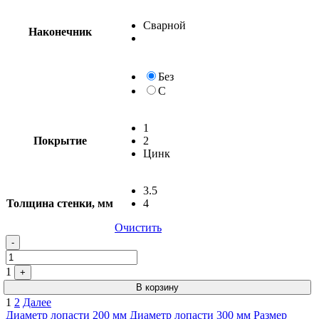
Сварной
Наконечник
Без
С
1
Покрытие
2
Цинк
3.5
Толщина стенки, мм
4
Очистить
-
1
+
В корзину
Пагинация
1
2
Далее
Диаметр лопасти 200 мм
Диаметр лопасти 300 мм
Размер