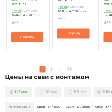
Без
С оголовком
Без
ПОКРЫТИЕ
ПОКР
1 слой
2 слоя
Цинк
1 слой
2 слоя
Цинк
1 сло
ТОЛЩИНА СТЕНКИ, ММ
ТОЛЩИНА СТЕНКИ, ММ
ТОЛЩ
3
3.5
3
3.5
3
3.5
В корзину
В корзину
1
2
…
33
Пагинация
Цены на сваи с монтажом
записей
57 мм
76 мм
89 мм
108
Наименование
СВСН - 57 / 1500
СВСН - 57 / 2000
СВСН - 57 /