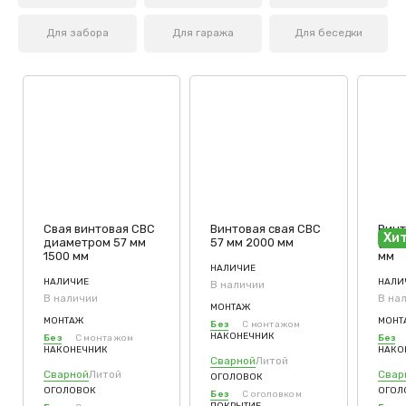
Для забора
Для гаража
Для беседки
Свая винтовая СВС
Винтовая свая СВС
Винт
Хи
диаметром 57 мм
57 мм 2000 мм
(СВС
1500 мм
мм
НАЛИЧИЕ
НАЛИЧИЕ
НАЛИ
В наличии
В наличии
В на
МОНТАЖ
МОНТАЖ
МОНТ
Без
С монтажом
НАКОНЕЧНИК
Без
С монтажом
Без
НАКОНЕЧНИК
НАКО
Сварной
Литой
Сварной
Литой
Свар
ОГОЛОВОК
ОГОЛОВОК
ОГОЛ
Без
С оголовком
ПОКРЫТИЕ