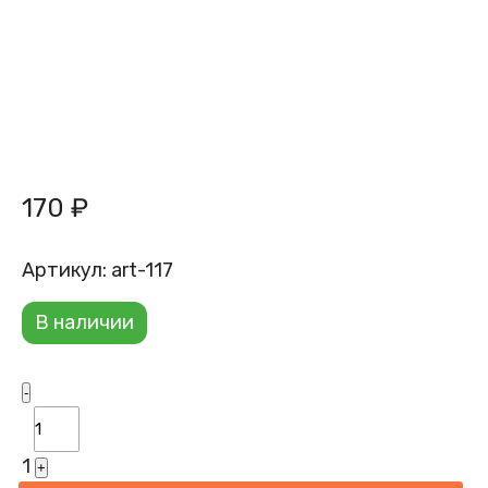
170
₽
Артикул:
art-117
В наличии
Quantity
-
1
+