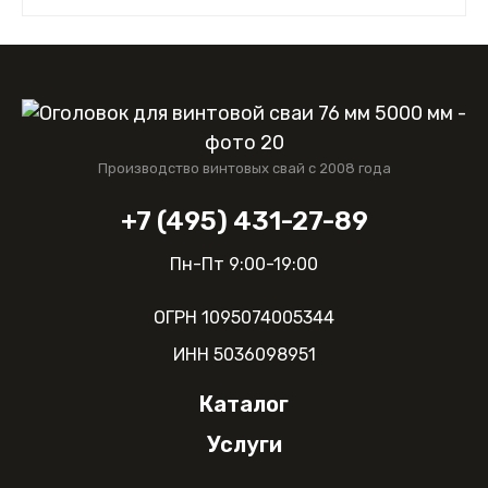
Производство винтовых свай с 2008 года
+7 (495) 431-27-89
Пн-Пт 9:00-19:00
ОГРН 1095074005344
ИНН 5036098951
Каталог
О компании
Услуги
Винтовые сваи 57мм
Оплата и доставка
Винтовые сваи 76мм
Пробное бурение