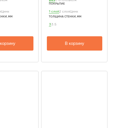
вком
Без
С оголовком
ПОКРЫТИЕ
я
Цинк
1 слой
2 слоя
Цинк
НКИ, ММ
ТОЛЩИНА СТЕНКИ, ММ
3
3.5
 корзину
В корзину