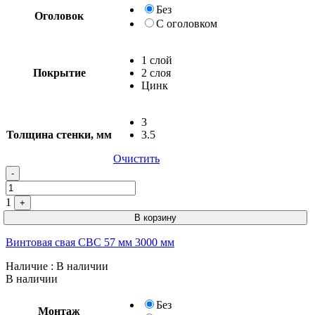
Без
Оголовок
С оголовком
1 слой
Покрытие
2 слоя
Цинк
3
Толщина стенки, мм
3.5
Очистить
Quantity
-
1
+
В корзину
Винтовая свая СВС 57 мм 3000 мм
Наличие
: В наличии
В наличии
Без
Монтаж