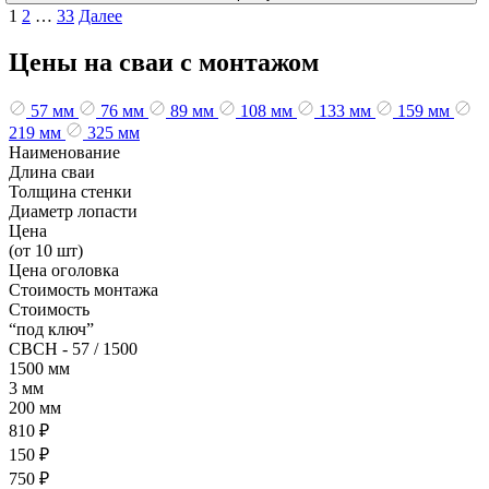
Пагинация
1
2
…
33
Далее
записей
Цены на сваи с монтажом
57 мм
76 мм
89 мм
108 мм
133 мм
159 мм
219 мм
325 мм
Наименование
Длина сваи
Толщина стенки
Диаметр лопасти
Цена
(от 10 шт)
Цена оголовка
Стоимость монтажа
Стоимость
“под ключ”
СВСН - 57 / 1500
1500 мм
3 мм
200 мм
810 ₽
150 ₽
750 ₽