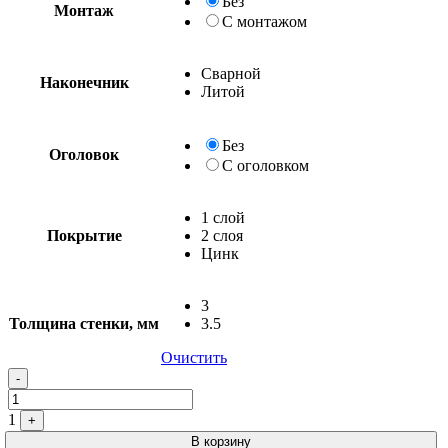
Без
Монтаж
С монтажом
Сварной
Наконечник
Литой
Без
Оголовок
С оголовком
1 слой
Покрытие
2 слоя
Цинк
3
Толщина стенки, мм
3.5
Очистить
Quantity
-
1
+
В корзину