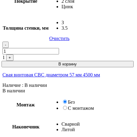
Покрытие
2 слоя
Цинк
3
Толщина стенки, мм
3.5
Очистить
Quantity
-
1
+
В корзину
Свая винтовая СВС диаметром 57 мм 4500 мм
Наличие
: В наличии
В наличии
Без
Монтаж
С монтажом
Сварной
Наконечник
Литой