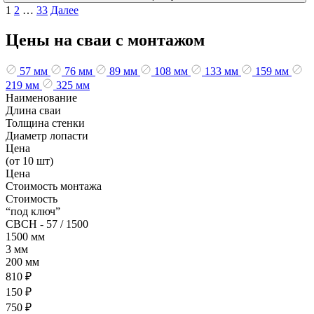
Пагинация
1
2
…
33
Далее
записей
Цены на сваи с монтажом
57 мм
76 мм
89 мм
108 мм
133 мм
159 мм
219 мм
325 мм
Наименование
Длина сваи
Толщина стенки
Диаметр лопасти
Цена
(от 10 шт)
Цена
Стоимость монтажа
Стоимость
“под ключ”
СВСН - 57 / 1500
1500 мм
3 мм
200 мм
810 ₽
150 ₽
750 ₽