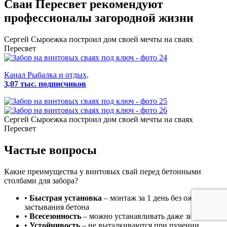
Сваи Пересвет
рекомендуют
профессионалы загородной жизни
Сергей Сыроежка
построил дом своей мечты на сваях
Пересвет
Канал Рыбалка и отдых,
3,07 тыс. подписчиков
Сергей Сыроежка
построил дом своей мечты на сваях
Пересвет
Частые вопросы
Какие преимущества у винтовых свай перед бетонными
столбами для забора?
•
Быстрая установка
– монтаж за 1 день без ожидания
застывания бетона
•
Всесезонность
– можно устанавливать даже зимой
•
Устойчивость
– не выталкиваются при пучении